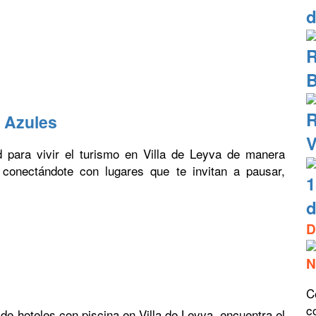
d
R
B
R
s Azules
V
d para vivir el turismo en Villa de Leyva de manera
 y conectándote con lugares que te invitan a pausar,
1
d
D
N
C
c
 de hoteles con piscina en Villa de Leyva, encuentra el