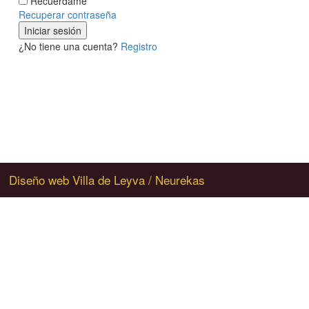
Recuerdame
Recuperar contraseña
Iniciar sesión
¿No tiene una cuenta?
Registro
Creemos juntos una Villa de Leyva unida, 
Actualiza tu catálogo de productos, agr
Ten una Vitrina para acercarte a tus clie
Diseño web Villa de Leyva / Neurekas